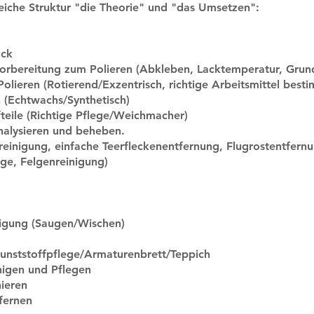
leiche Struktur "die Theorie" und "das Umsetzen":
ack
Vorbereitung zum Polieren (Abkleben, Lacktemperatur, Grun
Polieren (Rotierend/Exzentrisch, richtige Arbeitsmittel best
n (Echtwachs/Synthetisch)
fteile (Richtige Pflege/Weichmacher)
nalysieren und beheben.
reinigung, einfache Teerfleckenentfernung, Flugrostentfernu
ege, Felgenreinigung)
igung (Saugen/Wischen)
Kunststoffpflege/Armaturenbrett/Teppich
nigen und Pflegen
ieren
fernen