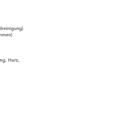
dreinigung)
immen)
ng, Harz,