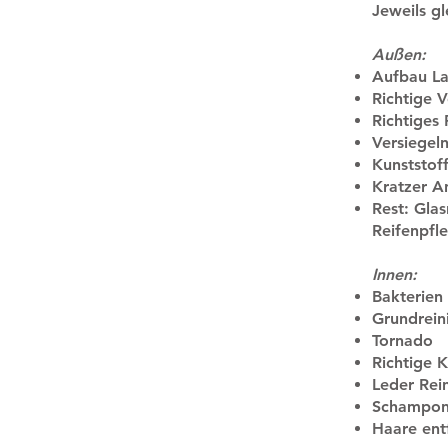
Jeweils g
Außen:
Aufbau L
Richtige 
Richtiges 
Versiegel
Kunststof
Kratzer A
Rest: Glas
Reifenpfl
Innen:
Bakterien
Grundrein
Tornado
Richtige 
Leder Rei
Schampon
Haare ent