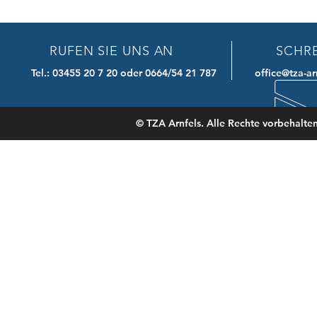
RUFEN SIE UNS AN
SCHRE
Tel.: 03455 20 7 20 oder 0664/54 21 787
office@tza-ar
© TZA Arnfels. Alle Rechte vorbeh